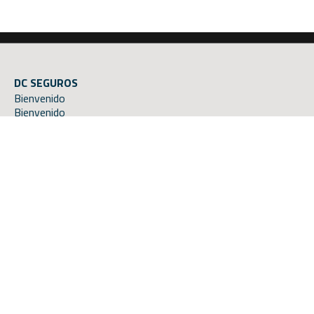
DC SEGUROS
Bienvenido
Bienvenido
Bienvenido
Quienes somos
Productos
Contacto
info@dcseguros.net
(0341) 155 467034
Compartir en